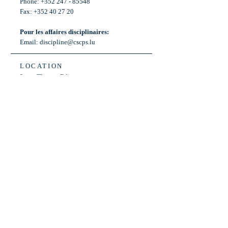
Phone: +352 247 - 85548
Fax: +352 40 27 20
Pour les affaires disciplinaires:
Email:
discipline@cscps.lu
LOCATION
2, rue Thomas Edison
L-1445 Strassen,
Luxembourg
OPENING HOURS
Mon - Fri: 8:30am - 12am
Weekend: Closed
Bus: ligne 22,
Arrêt « Primeurs »
(Terminus)​
Back to Top