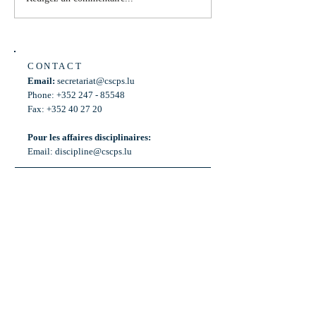
Laurent Mosar, Député ,...
883
CONTACT
Email:
secretariat@cscps.lu
Phone: +352 247 - 85548
Fax: +352 40 27 20
Pour les affaires disciplinaires:
Email:
discipline@cscps.lu
LOCATION
2, rue Thomas Edison
L-1445 Strassen,
Luxembourg
OPENING HOURS
Mon - Fri: 8:30am - 12am
Weekend: Closed