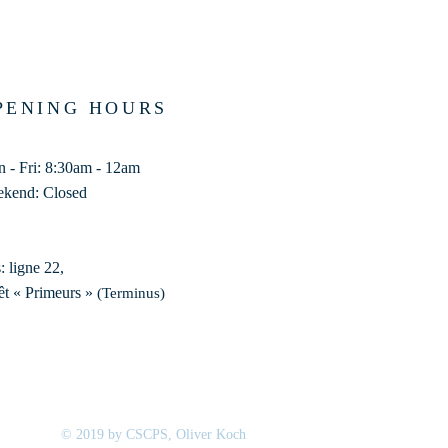
PENING HOURS
 - Fri: 8:30am - 12am
kend: Closed
: ligne 22,
êt « Primeurs »
(Terminus)​
© 2019 by CSCPS, Oliver Koch