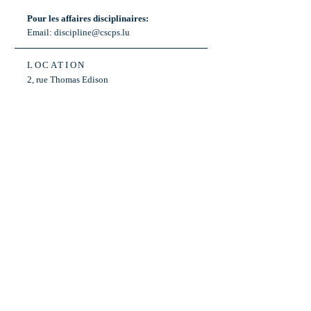
Pour les affaires disciplinaires:
Email:
discipline@cscps.lu
LOCATION
2, rue Thomas Edison
L-1445 Strassen,
Luxembourg
OPENING HOURS
Mon - Fri: 8:30am - 12am
Weekend: Closed
Bus: ligne 22,
Arrêt « Primeurs »
(Terminus)​
Back to Top