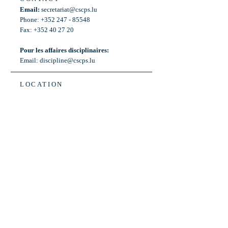
Email:
secretariat@cscps.lu
Phone: +352 247 - 85548
Fax: +352 40 27 20
Pour les affaires disciplinaires:
Email:
discipline@cscps.lu
LOCATION
2, rue Thomas Edison
L-1445 Strassen,
Luxembourg
OPENING HOURS
Mon - Fri: 8:30am - 12am
Weekend: Closed
Bus: ligne 22,
Arrêt « Primeurs »
(Terminus)​