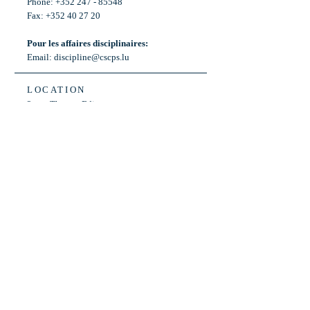
Phone: +352 247 - 85548
Fax: +352 40 27 20
Pour les affaires disciplinaires:
Email:
discipline@cscps.lu
LOCATION
2, rue Thomas Edison
L-1445 Strassen,
Luxembourg
OPENING HOURS
Mon - Fri: 8:30am - 12am
Weekend: Closed
Bus: ligne 22,
Arrêt « Primeurs »
(Terminus)​
Back to Top