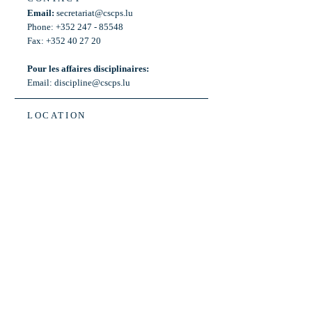
Email:
secretariat@cscps.lu
Phone: +352 247 - 85548
Fax: +352 40 27 20
Pour les affaires disciplinaires:
Email:
discipline@cscps.lu
LOCATION
2, rue Thomas Edison
L-1445 Strassen,
Luxembourg
OPENING HOURS
Mon - Fri: 8:30am - 12am
Weekend: Closed
Bus: ligne 22,
Arrêt « Primeurs »
(Terminus)​