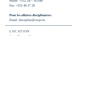
Phone: +352 247 - 85548
Fax: +352 40 27 20
Pour les affaires disciplinaires:
Email:
discipline@cscps.lu
LOCATION
2, rue Thomas Edison
L-1445 Strassen,
Luxembourg
OPENING HOURS
Mon - Fri: 8:30am - 12am
Weekend: Closed
Bus: ligne 22,
Arrêt « Primeurs »
(Terminus)​
Back to Top