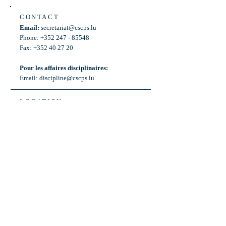
CONTACT
Email:
secretariat@cscps.lu
Phone: +352 247 - 85548
Fax: +352 40 27 20
Pour les affaires disciplinaires:
Email:
discipline@cscps.lu
LOCATION
2, rue Thomas Edison
L-1445 Strassen,
Luxembourg
OPENING HOURS
Mon - Fri: 8:30am - 12am
Weekend: Closed
Bus: ligne 22,