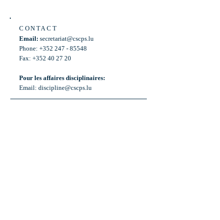
CONTACT
Email:
secretariat@cscps.lu
Phone: +352 247 - 85548
Fax: +352 40 27 20
Pour les affaires disciplinaires:
Email:
discipline@cscps.lu
LOCATION
2, rue Thomas Edison
L-1445 Strassen,
Luxembourg
OPENING HOURS
Mon - Fri: 8:30am - 12am
Weekend: Closed