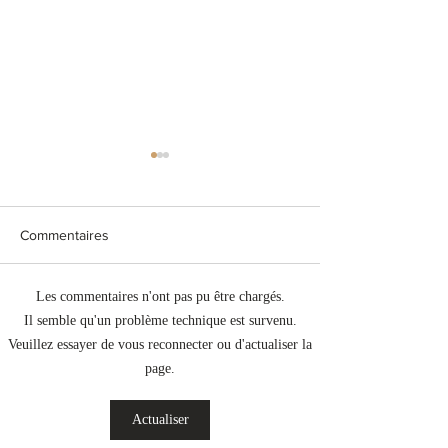
1017 : Personnel para-
883 : Suivi de l
médical
Covid-19
Madame Martine Deprez,
La question n°883 a 
Commentaires
Ministre de la Santé et de la
le 13-06-2024 par M
Sécurité sociale, a répondu à la
Députée Alexandra 
Les commentaires n'ont pas pu être chargés.
question n°1017 de Monsieur
Consulter le détail du
Il semble qu'un problème technique est survenu.
Laurent Mosar, Député ,...
883
Veuillez essayer de vous reconnecter ou d'actualiser la
page.
Actualiser