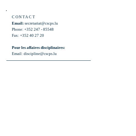
CONTACT
Email:
secretariat@cscps.lu
Phone: +352 247 - 85548
Fax: +352 40 27 20
Pour les affaires disciplinaires:
Email:
discipline@cscps.lu
LOCATION
2, rue Thomas Edison
L-1445 Strassen,
Luxembourg
OPENING HOURS
Mon - Fri: 8:30am - 12am
Weekend: Closed