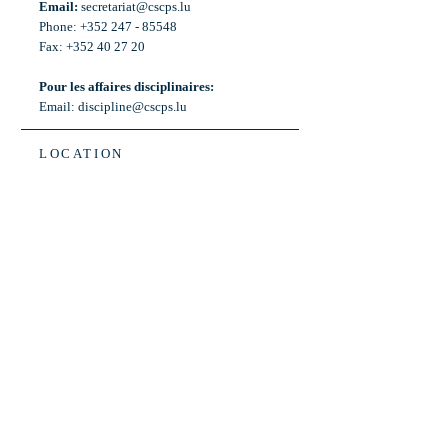
Email:
secretariat@cscps.lu
Phone: +352 247 - 85548
Fax: +352 40 27 20
Pour les affaires disciplinaires:
Email:
discipline@cscps.lu
LOCATION
2, rue Thomas Edison
L-1445 Strassen,
Luxembourg
OPENING HOURS
Mon - Fri: 8:30am - 12am
Weekend: Closed
Bus: ligne 22,
Arrêt « Primeurs »
(Terminus)​