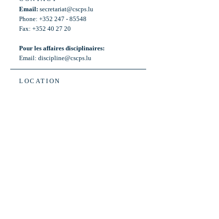
Email:
secretariat@cscps.lu
Phone: +352 247 - 85548
Fax: +352 40 27 20
Pour les affaires disciplinaires:
Email:
discipline@cscps.lu
LOCATION
2, rue Thomas Edison
L-1445 Strassen,
Luxembourg
OPENING HOURS
Mon - Fri: 8:30am - 12am
Weekend: Closed
Bus: ligne 22,
Arrêt « Primeurs »
(Terminus)​