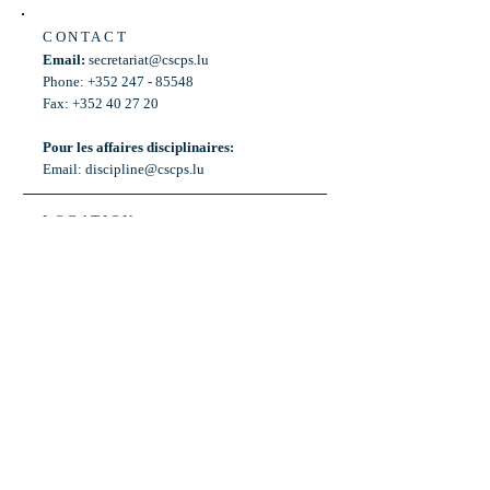
CONTACT
Email:
secretariat@cscps.lu
Phone: +352 247 - 85548
Fax: +352 40 27 20
Pour les affaires disciplinaires:
Email:
discipline@cscps.lu
LOCATION
2, rue Thomas Edison
L-1445 Strassen,
Luxembourg
OPENING HOURS
Mon - Fri: 8:30am - 12am
Weekend: Closed
Bus: ligne 22,