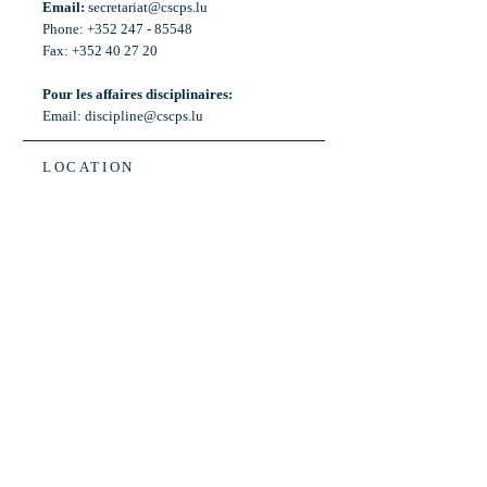
Email:
secretariat@cscps.lu
Phone: +352 247 - 85548
Fax: +352 40 27 20
Pour les affaires disciplinaires:
Email:
discipline@cscps.lu
LOCATION
2, rue Thomas Edison
L-1445 Strassen,
Luxembourg
OPENING HOURS
Mon - Fri: 8:30am - 12am
Weekend: Closed
Bus: ligne 22,
Arrêt « Primeurs »
(Terminus)​