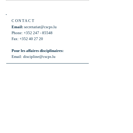
CONTACT
Email:
secretariat@cscps.lu
Phone: +352 247 - 85548
Fax: +352 40 27 20
Pour les affaires disciplinaires:
Email:
discipline@cscps.lu
LOCATION
2, rue Thomas Edison
L-1445 Strassen,
Luxembourg
OPENING HOURS
Mon - Fri: 8:30am - 12am
Weekend: Closed