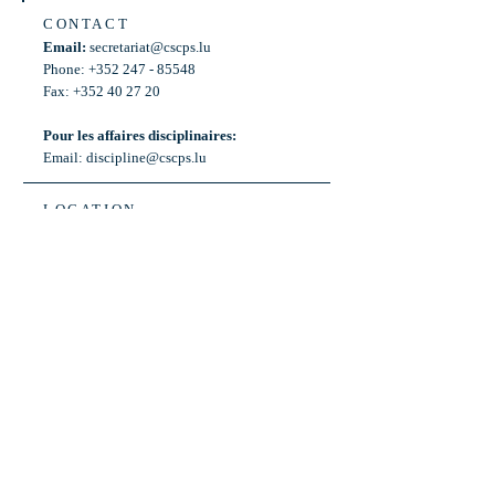
CONTACT
Email:
secretariat@cscps.lu
Phone: +352 247 - 85548
Fax: +352 40 27 20
Pour les affaires disciplinaires:
Email:
discipline@cscps.lu
LOCATION
2, rue Thomas Edison
L-1445 Strassen,
Luxembourg
OPENING HOURS
Mon - Fri: 8:30am - 12am
Weekend: Closed
Bus: ligne 22,
Arrêt « Primeurs »
(Terminus)​