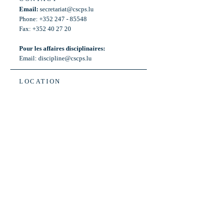
Email:
secretariat@cscps.lu
Phone: +352 247 - 85548
Fax: +352 40 27 20
Pour les affaires disciplinaires:
Email:
discipline@cscps.lu
LOCATION
2, rue Thomas Edison
L-1445 Strassen,
Luxembourg
OPENING HOURS
Mon - Fri: 8:30am - 12am
Weekend: Closed
Bus: ligne 22,
Arrêt « Primeurs »
(Terminus)​