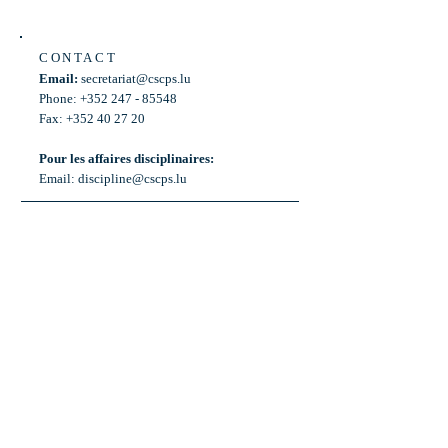
CONTACT
Email:
secretariat@cscps.lu
Phone: +352 247 - 85548
Fax: +352 40 27 20
Pour les affaires disciplinaires:
Email:
discipline@cscps.lu
LOCATION
2, rue Thomas Edison
L-1445 Strassen,
Luxembourg
OPENING HOURS
Mon - Fri: 8:30am - 12am
Weekend: Closed