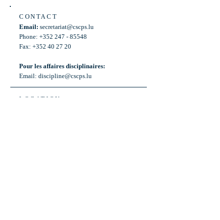
CONTACT
Email:
secretariat@cscps.lu
Phone: +352 247 - 85548
Fax: +352 40 27 20
Pour les affaires disciplinaires:
Email:
discipline@cscps.lu
LOCATION
2, rue Thomas Edison
L-1445 Strassen,
Luxembourg
OPENING HOURS
Mon - Fri: 8:30am - 12am
Weekend: Closed
Bus: ligne 22,