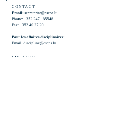
CONTACT
Email:
secretariat@cscps.lu
Phone: +352 247 - 85548
Fax: +352 40 27 20
Pour les affaires disciplinaires:
Email:
discipline@cscps.lu
LOCATION
2, rue Thomas Edison
L-1445 Strassen,
Luxembourg
OPENING HOURS
Mon - Fri: 8:30am - 12am
Weekend: Closed
Bus: ligne 22,
Arrêt « Primeurs »
(Terminus)​