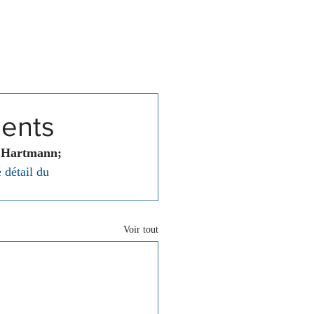
Associations
Contact
ments
e Hartmann; 
 détail du 
Voir tout