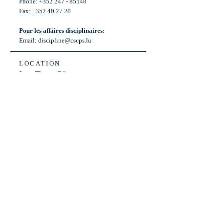
Phone: +352 247 - 85548
Fax: +352 40 27 20
Pour les affaires disciplinaires:
Email:
discipline@cscps.lu
LOCATION
2, rue Thomas Edison
L-1445 Strassen,
Luxembourg
OPENING HOURS
Mon - Fri: 8:30am - 12am
Weekend: Closed
Bus: ligne 22,
Arrêt « Primeurs »
(Terminus)​
Back to Top