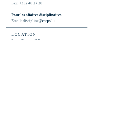
Fax: +352 40 27 20
Pour les affaires disciplinaires:
Email:
discipline@cscps.lu
LOCATION
2, rue Thomas Edison
L-1445 Strassen,
Luxembourg
OPENING HOURS
Mon - Fri: 8:30am - 12am
Weekend: Closed
Bus: ligne 22,
Arrêt « Primeurs »
(Terminus)​
Back to Top