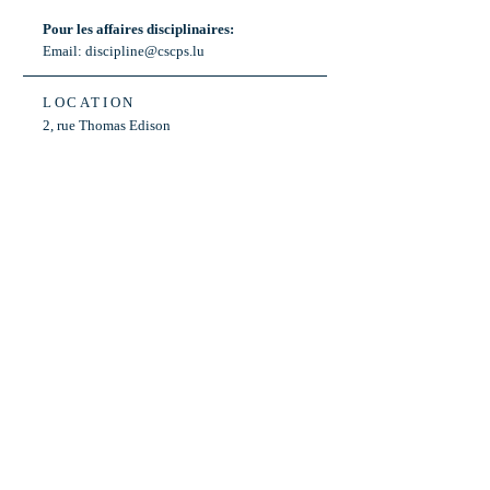
Pour les affaires disciplinaires:
Email:
discipline@cscps.lu
LOCATION
2, rue Thomas Edison
L-1445 Strassen,
Luxembourg
OPENING HOURS
Mon - Fri: 8:30am - 12am
Weekend: Closed
Bus: ligne 22,
Arrêt « Primeurs »
(Terminus)​
Back to Top