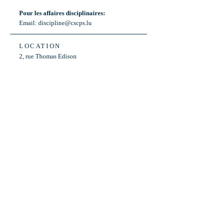
Pour les affaires disciplinaires:
Email:
discipline@cscps.lu
LOCATION
2, rue Thomas Edison
L-1445 Strassen,
Luxembourg
OPENING HOURS
Mon - Fri: 8:30am - 12am
Weekend: Closed
Bus: ligne 22,
Arrêt « Primeurs »
(Terminus)​
Back to Top