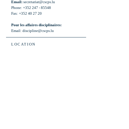
Email:
secretariat@cscps.lu
Phone: +352 247 - 85548
Fax: +352 40 27 20
Pour les affaires disciplinaires:
Email:
discipline@cscps.lu
LOCATION
2, rue Thomas Edison
L-1445 Strassen,
Luxembourg
OPENING HOURS
Mon - Fri: 8:30am - 12am
Weekend: Closed
Bus: ligne 22,
Arrêt « Primeurs »
(Terminus)​