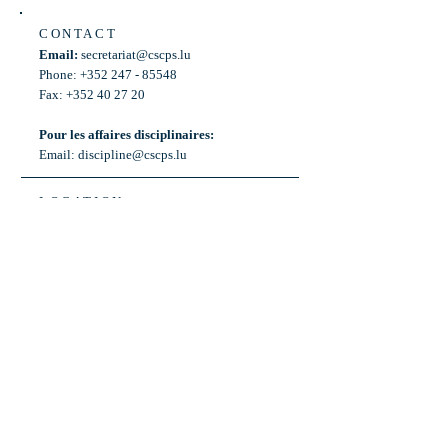
CONTACT
Email:
secretariat@cscps.lu
Phone: +352 247 - 85548
Fax: +352 40 27 20
Pour les affaires disciplinaires:
Email:
discipline@cscps.lu
LOCATION
2, rue Thomas Edison
L-1445 Strassen,
Luxembourg
OPENING HOURS
Mon - Fri: 8:30am - 12am
Weekend: Closed
Bus: ligne 22,