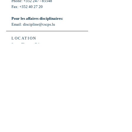
Phone: +352 247 - 85548
Fax: +352 40 27 20
Pour les affaires disciplinaires:
Email:
discipline@cscps.lu
LOCATION
2, rue Thomas Edison
L-1445 Strassen,
Luxembourg
OPENING HOURS
Mon - Fri: 8:30am - 12am
Weekend: Closed
Bus: ligne 22,
Arrêt « Primeurs »
(Terminus)​
Back to Top