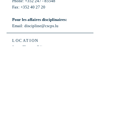
Phone: +352 247 - 85548
Fax: +352 40 27 20
Pour les affaires disciplinaires:
Email:
discipline@cscps.lu
LOCATION
2, rue Thomas Edison
L-1445 Strassen,
Luxembourg
OPENING HOURS
Mon - Fri: 8:30am - 12am
Weekend: Closed
Bus: ligne 22,
Arrêt « Primeurs »
(Terminus)​
Back to Top