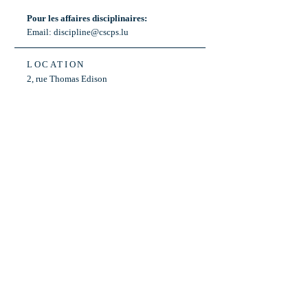
Pour les affaires disciplinaires:
Email:
discipline@cscps.lu
LOCATION
2, rue Thomas Edison
L-1445 Strassen,
Luxembourg
OPENING HOURS
Mon - Fri: 8:30am - 12am
Weekend: Closed
Bus: ligne 22,
Arrêt « Primeurs »
(Terminus)​
Back to Top