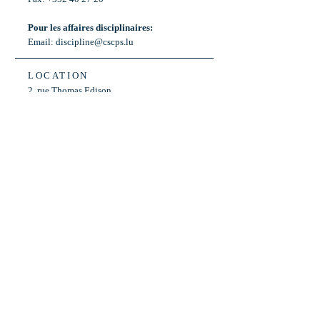
Pour les affaires disciplinaires:
Email:
discipline@cscps.lu
LOCATION
2, rue Thomas Edison
L-1445 Strassen,
Luxembourg
OPENING HOURS
Mon - Fri: 8:30am - 12am
Weekend: Closed
Bus: ligne 22,
Arrêt « Primeurs »
(Terminus)​
Back to Top