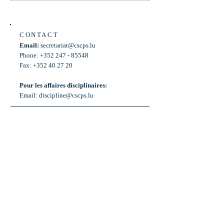
CONTACT
Email:
secretariat@cscps.lu
Phone: +352 247 - 85548
Fax: +352 40 27 20
Pour les affaires disciplinaires:
Email:
discipline@cscps.lu
LOCATION
2, rue Thomas Edison
L-1445 Strassen,
Luxembourg
OPENING HOURS
Mon - Fri: 8:30am - 12am
Weekend: Closed