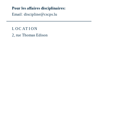
Pour les affaires disciplinaires:
Email:
discipline@cscps.lu
LOCATION
2, rue Thomas Edison
L-1445 Strassen,
Luxembourg
OPENING HOURS
Mon - Fri: 8:30am - 12am
Weekend: Closed
Bus: ligne 22,
Arrêt « Primeurs »
(Terminus)​
Back to Top