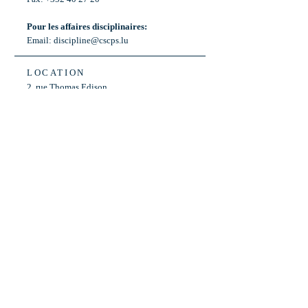
Pour les affaires disciplinaires:
Email:
discipline@cscps.lu
LOCATION
2, rue Thomas Edison
L-1445 Strassen,
Luxembourg
OPENING HOURS
Mon - Fri: 8:30am - 12am
Weekend: Closed
Bus: ligne 22,
Arrêt « Primeurs »
(Terminus)​
Back to Top