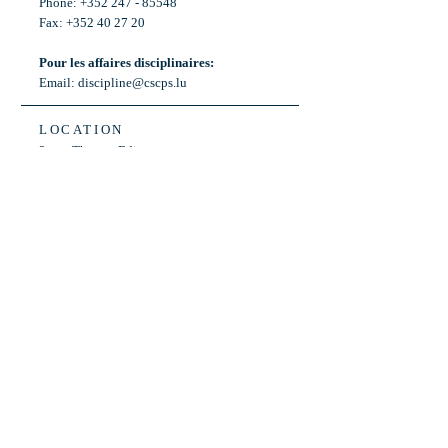
Phone: +352 247 - 85548
Fax: +352 40 27 20
Pour les affaires disciplinaires:
Email:
discipline@cscps.lu
LOCATION
2, rue Thomas Edison
L-1445 Strassen,
Luxembourg
OPENING HOURS
Mon - Fri: 8:30am - 12am
Weekend: Closed
Bus: ligne 22,
Arrêt « Primeurs »
(Terminus)​
Back to Top