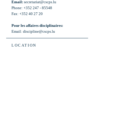
Email:
secretariat@cscps.lu
Phone: +352 247 - 85548
Fax: +352 40 27 20
Pour les affaires disciplinaires:
Email:
discipline@cscps.lu
LOCATION
2, rue Thomas Edison
L-1445 Strassen,
Luxembourg
OPENING HOURS
Mon - Fri: 8:30am - 12am
Weekend: Closed
Bus: ligne 22,
Arrêt « Primeurs »
(Terminus)​