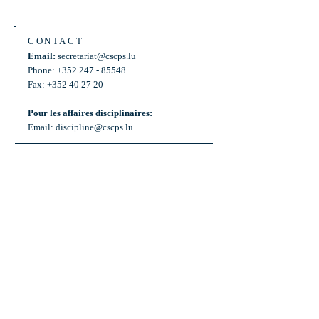
CONTACT
Email:
secretariat@cscps.lu
Phone: +352 247 - 85548
Fax: +352 40 27 20
Pour les affaires disciplinaires:
Email:
discipline@cscps.lu
LOCATION
2, rue Thomas Edison
L-1445 Strassen,
Luxembourg
OPENING HOURS
Mon - Fri: 8:30am - 12am
Weekend: Closed