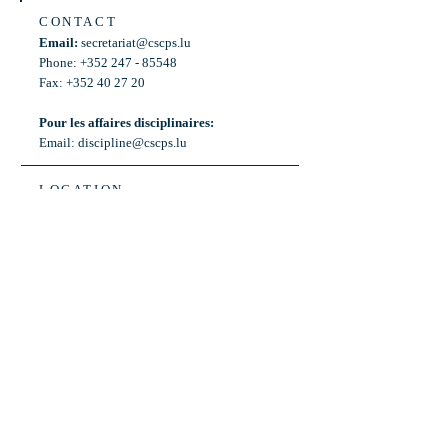
CONTACT
Email:
secretariat@cscps.lu
Phone: +352 247 - 85548
Fax: +352 40 27 20
Pour les affaires disciplinaires:
Email:
discipline@cscps.lu
LOCATION
2, rue Thomas Edison
L-1445 Strassen,
Luxembourg
OPENING HOURS
Mon - Fri: 8:30am - 12am
Weekend: Closed
Bus: ligne 22,
Arrêt « Primeurs »
(Terminus)​