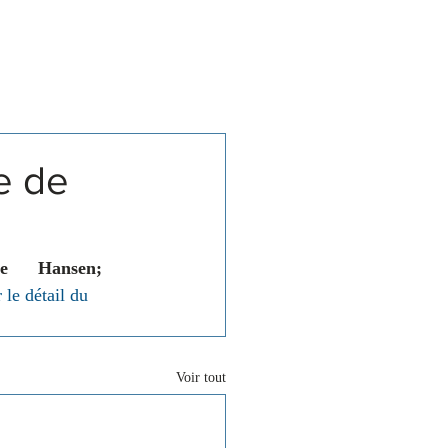
Associations
Contact
e de
      Hansen; 
 le détail du 
Voir tout