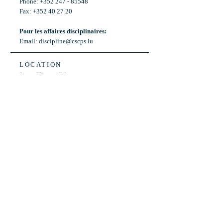
Phone: +352 247 - 85548
Fax: +352 40 27 20
Pour les affaires disciplinaires:
Email:
discipline@cscps.lu
LOCATION
2, rue Thomas Edison
L-1445 Strassen,
Luxembourg
OPENING HOURS
Mon - Fri: 8:30am - 12am
Weekend: Closed
Bus: ligne 22,
Arrêt « Primeurs »
(Terminus)​
Back to Top