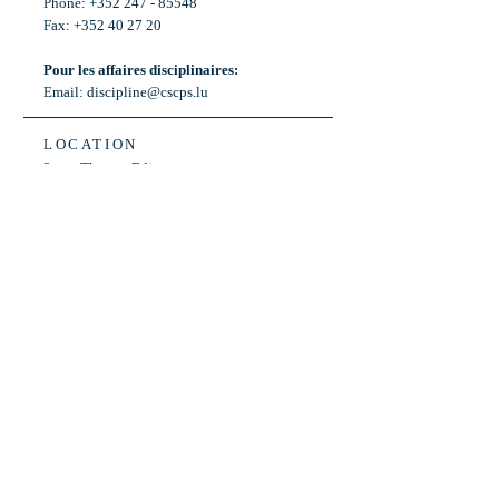
Phone: +352 247 - 85548
Fax: +352 40 27 20
Pour les affaires disciplinaires:
Email:
discipline@cscps.lu
LOCATION
2, rue Thomas Edison
L-1445 Strassen,
Luxembourg
OPENING HOURS
Mon - Fri: 8:30am - 12am
Weekend: Closed
Bus: ligne 22,
Arrêt « Primeurs »
(Terminus)​
Back to Top