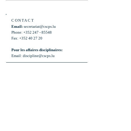
CONTACT
Email:
secretariat@cscps.lu
Phone: +352 247 - 85548
Fax: +352 40 27 20
Pour les affaires disciplinaires:
Email:
discipline@cscps.lu
LOCATION
2, rue Thomas Edison
L-1445 Strassen,
Luxembourg
OPENING HOURS
Mon - Fri: 8:30am - 12am
Weekend: Closed