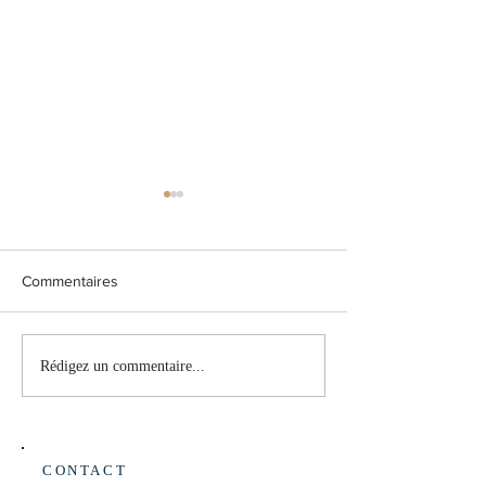
1017 : Personnel para-
883 : Suivi de l
médical
Covid-19
Madame Martine Deprez,
La question n°883 a 
Commentaires
Ministre de la Santé et de la
le 13-06-2024 par M
Sécurité sociale, a répondu à la
Députée Alexandra 
question n°1017 de Monsieur
Consulter le détail du
Rédigez un commentaire...
Laurent Mosar, Député ,...
883
CONTACT