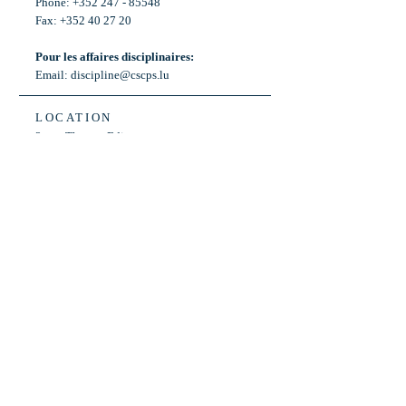
Phone: +352 247 - 85548
Fax: +352 40 27 20
Pour les affaires disciplinaires:
Email:
discipline@cscps.lu
LOCATION
2, rue Thomas Edison
L-1445 Strassen,
Luxembourg
OPENING HOURS
Mon - Fri: 8:30am - 12am
Weekend: Closed
Bus: ligne 22,
Arrêt « Primeurs »
(Terminus)​
Back to Top