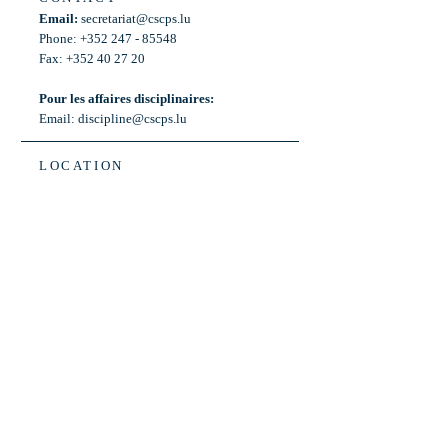
Email:
secretariat@cscps.lu
Phone: +352 247 - 85548
Fax: +352 40 27 20
Pour les affaires disciplinaires:
Email:
discipline@cscps.lu
LOCATION
2, rue Thomas Edison
L-1445 Strassen,
Luxembourg
OPENING HOURS
Mon - Fri: 8:30am - 12am
Weekend: Closed
Bus: ligne 22,
Arrêt « Primeurs »
(Terminus)​