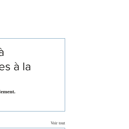
Associations
Contact
à
es à la
lement.
Voir tout