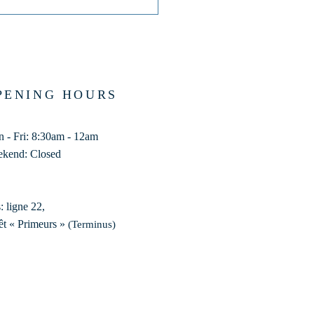
PENING HOURS
 - Fri: 8:30am - 12am
kend: Closed
: ligne 22,
êt « Primeurs »
(Terminus)​