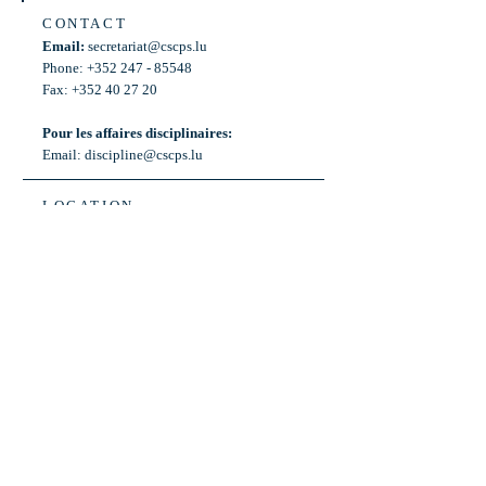
CONTACT
Email:
secretariat@cscps.lu
Phone: +352 247 - 85548
Fax: +352 40 27 20
Pour les affaires disciplinaires:
Email:
discipline@cscps.lu
LOCATION
2, rue Thomas Edison
L-1445 Strassen,
Luxembourg
OPENING HOURS
Mon - Fri: 8:30am - 12am
Weekend: Closed
Bus: ligne 22,
Arrêt « Primeurs »
(Terminus)​