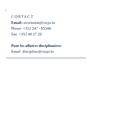
CONTACT
Email:
secretariat@cscps.lu
Phone: +352 247 - 85548
Fax: +352 40 27 20
Pour les affaires disciplinaires:
Email:
discipline@cscps.lu
LOCATION
2, rue Thomas Edison
L-1445 Strassen,
Luxembourg
OPENING HOURS
Mon - Fri: 8:30am - 12am
Weekend: Closed