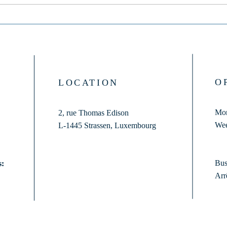
du dos
O
LOCATION
Mon
2, rue Thomas Edison
Wee
L-1445 Strassen,
Luxembourg
Bus
s:
Arr