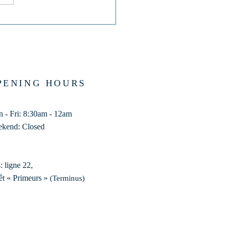
sier n° 883
PENING HOURS
 - Fri: 8:30am - 12am
kend: Closed
: ligne 22,
êt « Primeurs »
(Terminus)​