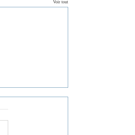
Voir tout
: Suivi de la pandémie
d-19
stion n°883 a été déposée le
-2024 par Madame la Députée
dra Schoos. Consulter le détail