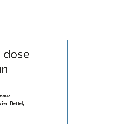
Associations
Contact
e dose
un
veaux 
ier Bettel, 